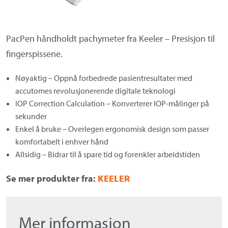
Om Medistim
About Medistim
PacPen håndholdt pachymeter fra Keeler –
Presisjon til
fingerspissene.
Leverandører
Nøyaktig – Oppnå forbedrede pasientresultater med
accutomes revolusjonerende digitale teknologi
I
OP Correction Calculation – Konverterer IOP-målinger på
sekunder
Enkel å bruke – Overlegen ergonomisk design som passer
komfortabelt i enhver hånd
Allsidig – Bidrar til å spare tid og forenkler arbeidstiden
Se mer produkter fra:
KEELER
Mer informasjon