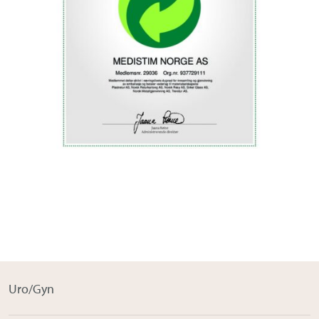
Om Medistim
About Medistim
Leverandører
Uro/Gyn