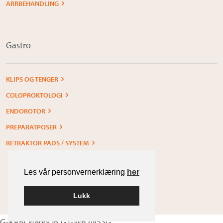
ARRBEHANDLING
Gastro
KLIPS OG TENGER
COLOPROKTOLOGI
ENDOROTOR
PREPARATPOSER
RETRAKTOR PADS / SYSTEM
Les vår personvernerklæring
her
Lukk
Built with
WordPress
G-KRBQ4866DB GT-WB2N53G