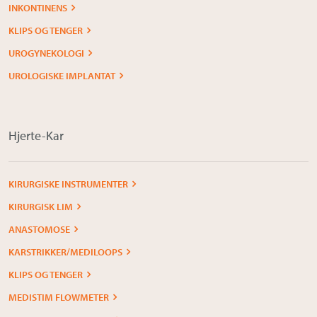
INKONTINENS
Om Medistim
KLIPS OG TENGER
About Medistim
UROGYNEKOLOGI
Leverandører
UROLOGISKE IMPLANTAT
Hjerte-Kar
KIRURGISKE INSTRUMENTER
KIRURGISK LIM
ANASTOMOSE
KARSTRIKKER/MEDILOOPS
KLIPS OG TENGER
MEDISTIM FLOWMETER