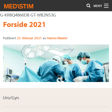
MENY
G-KRBQ4866DB GT-WB2N53G
Hjerte-Kar
Gå
Forstørre
Forside 2021
Nevrokirurgi
til
skrift
innholdet
Publisert
25. februar 2021
av
Hanne Waaler
Uro/Gyn
Gastro
Øvrig kirurgi
Plastisk kirurgi
Øye
Kompresjon / Arr
Uro/Gyn
Kontakt oss