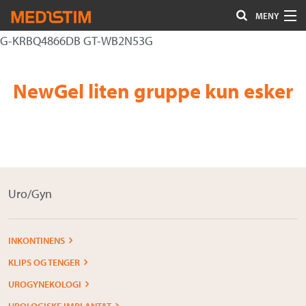
MENY
G-KRBQ4866DB GT-WB2N53G
Hjerte-Kar
Gå
Forstørre
Nevrokirurgi
til
skrift
NewGel liten gruppe kun esker
innholdet
Uro/Gyn
Gastro
Øvrig kirurgi
Uro/Gyn
Plastisk kirurgi
Øye
INKONTINENS
Kompresjon / Arr
KLIPS OG TENGER
UROGYNEKOLOGI
Kontakt oss