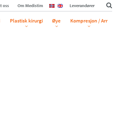
t oss
Om Medistim
Leverandører
i
Plastisk kirurgi
Øye
Kompresjon / Arr