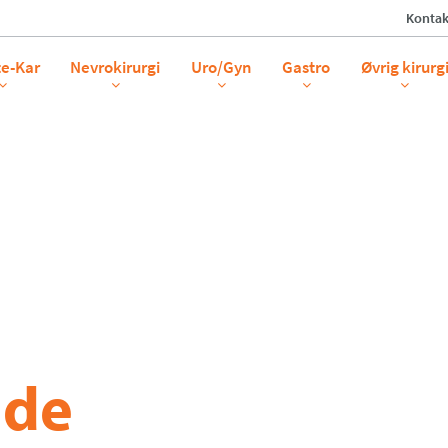
Kontak
te-Kar
Nevrokirurgi
Uro/Gyn
Gastro
Øvrig kirurg
ide