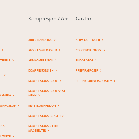
Kompresjon / Arr
Gastro
ARRBEHANDLING
KLIPS OG TENGER
K
ANSIKT / ØYEMASKER
COLOPROKTOLOGI
ERIELL
ARMKOMPRESJON
ENDOROTOR
KOMPRESJONS-BH
PREPARATPOSER
ER
KOMPRESJONS-BODY
RETRAKTOR PADS / SYSTEM
KOMPRESJONS-BODY/VEST
KAMERA
MENN
MIKROSKOP
BRYSTKOMPRESJON
KOMPRESJONS-BUKSER
KOMPRESJONSBELTER-
R
MAGEBELTER
SUTSTYR