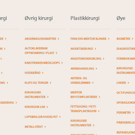
rgi
Øvrig kirurgi
Plastikkirurgi
Øye
TER
ABSORBASJONSMATTER
FINN DIN MENTOR KLINIKK
BIOMETER
AUTOKLAVERBAR
EM
ANSIKTSKIRURGI
DIAGNOSTIK
OPPBEVARING I PLAST
ANASTOMOSEKOBLING
FORBRUKSMAT
KARSTRIKKER/MEDILOOPS
KIRURGISKE
ARRBEHANDLING
HODEBÅND
INSTRUMENT
ARTERIE- OG
RING
KLIPS OG TENGER
VENEKLEMMER
LINSER
KIRURGISKE
MENTOR
OCT/FUNDUS
INSTRUMENTER
BRYSTIMPLANTATER
SSEKERING
OPERASJONS
FETTSUGING / FETT-
KIRURGISK LIM
TRANSPLANTASJON
PERIMETRI
LUPEBRILLER/HODELYKT
KIRURGISKE
PRØVEBRILLE
INSTRUMENTER
METALLSTENT
REFRAKSJON