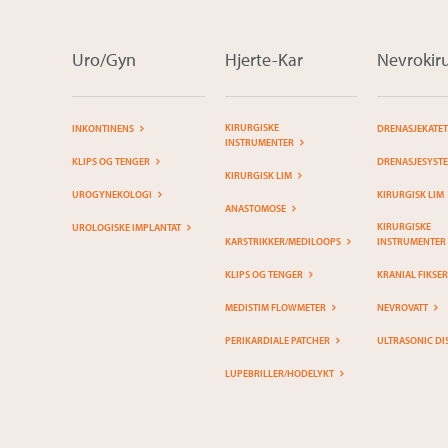
Uro/Gyn
Hjerte-Kar
Nevrokiru
KIRURGISKE
INKONTINENS
DRENASJEKATE
INSTRUMENTER
KLIPS OG TENGER
DRENASJESYST
KIRURGISK LIM
UROGYNEKOLOGI
KIRURGISK LIM
ANASTOMOSE
KIRURGISKE
UROLOGISKE IMPLANTAT
KARSTRIKKER/MEDILOOPS
INSTRUMENTER
KLIPS OG TENGER
KRANIAL FIKSE
MEDISTIM FLOWMETER
NEVROVATT
PERIKARDIALE PATCHER
ULTRASONIC DI
LUPEBRILLER/HODELYKT