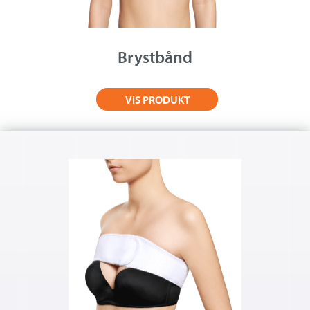
Om Medistim
About Medistim
Brystbånd
Leverandører
VIS PRODUKT